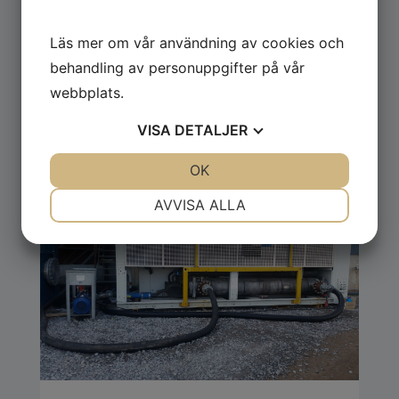
Läs mer om vår användning av cookies och
behandling av personuppgifter på vår
webbplats.
1 MW
Processkyla
VISA
DETALJER
JA
NEJ
OK
JA
NEJ
NÖDVÄNDIG
INSTÄLLNINGAR
AVVISA ALLA
JA
NEJ
JA
NEJ
MARKNADSFÖRING
STATISTIK