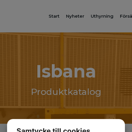
Start
Nyheter
Uthyrning
Försä
Isbana
Produktkatalog
Samtycke till cookies