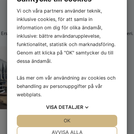
Vi och våra partners använder teknik,
inklusive cookies, för att samla in
information om dig för olika ändamål,
Ersättnings kyla till isbanor vid både planerade stopp och haveri.
inklusive: bättre användarupplevelse,
funktionalitet, statistik och marknadsföring.
Genom att klicka på "OK" samtycker du till
dessa ändamål.
Läs mer om vår användning av cookies och
behandling av personuppgifter på vår
webbplats.
VISA
DETALJER
JA
NEJ
OK
JA
NEJ
NÖDVÄNDIG
INSTÄLLNINGAR
AVVISA ALLA