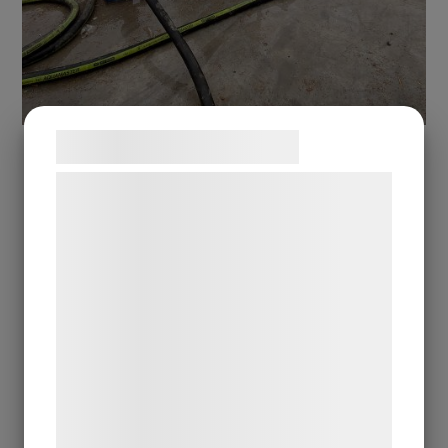
Samtykke til cookies
Vi og vores samarbejdspartnere bruger
teknologier, herunder cookies, til at
Även vid små betongkylningsjobb blir det
indsamle oplysninger om dig til forskellige
mycket slang
formål, herunder: Tilpasning af annoncering,
bedre brugeroplevelse, funktionalitet,
statistik og marketing. Disse oplysninger
kan blive delt med annoncerings- og
analysepartnere, som kan kombinere dem
med data, du tidligere har givet dem eller
de har indsamlet gennem din brug af deres