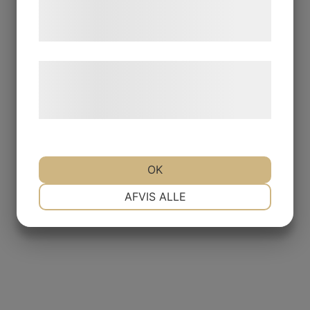
tjenester. Ved at klikke på 'OK' giver du
samtykke til disse formål.
Læs mere om vores brug af cookies og
behandling af persondata på vores
hjemmeside.
OK
NØDVENDIGE
PRÆFERENCER
AFVIS ALLE
MARKETING
STATISTIK