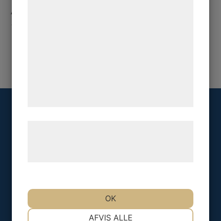
bedre brugeroplevelse, funktionalitet,
Aircondition rooftop 120 kW
statistik og marketing. Disse oplysninger
15.02.2023.
|
Rooftops
kan blive delt med annoncerings- og
analysepartnere, som kan kombinere dem
med data, du tidligere har givet dem eller
de har indsamlet gennem din brug af deres
tjenester. Ved at klikke på 'OK' giver du
samtykke til disse formål.
T.J.ing AB
Læs mere om vores brug af cookies og
Östra Lindomevägen 50
behandling af persondata på vores
437 34 Lindome
hjemmeside.
Följ oss
Facebook
OK
NØDVENDIGE
PRÆFERENCER
Kontakt
AFVIS ALLE